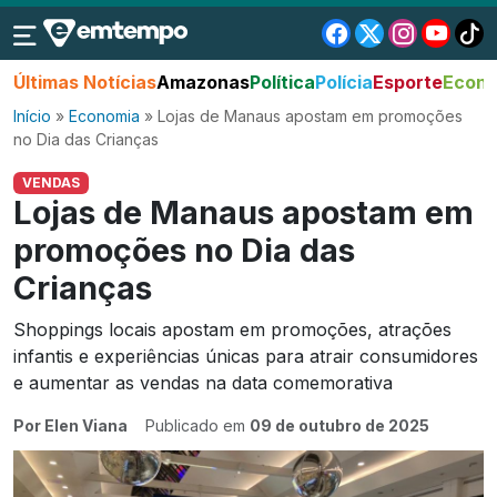
Últimas Notícias
Amazonas
Política
Polícia
Esporte
Econo
Início
»
Economia
»
Lojas de Manaus apostam em promoções
no Dia das Crianças
VENDAS
Lojas de Manaus apostam em
promoções no Dia das
Crianças
Shoppings locais apostam em promoções, atrações
infantis e experiências únicas para atrair consumidores
e aumentar as vendas na data comemorativa
Por Elen Viana
Publicado em
09 de outubro de 2025