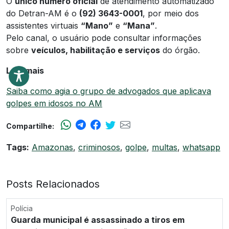
O
único número oficial
de atendimento automatizado
do Detran-AM é o
(92) 3643-0001
, por meio dos
assistentes virtuais
“Mano”
e
“Mana”
.
Pelo canal, o usuário pode consultar informações
sobre
veículos, habilitação e serviços
do órgão.
Leia mais
Saiba como agia o grupo de advogados que aplicava
golpes em idosos no AM
Compartilhe:
Tags:
Amazonas
,
criminosos
,
golpe
,
multas
,
whatsapp
Posts Relacionados
Polícia
Guarda municipal é assassinado a tiros em