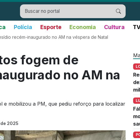
ica
Polícia
Esporte
Economia
Cultura
TV
esídio recém-inaugurado no AM na véspera de Natal
Ma
ntos fogem de
L
inaugurado no AM na
Re
de
mi
L
l e mobilizou a PM, que pediu reforço para localizar
Fá
mo
 de 2025
sa
P