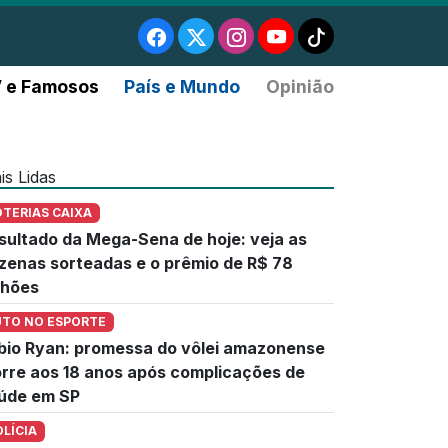
 e Famosos
País e Mundo
Opinião
is Lidas
OTERIAS CAIXA
sultado da Mega-Sena de hoje: veja as
zenas sorteadas e o prêmio de R$ 78
lhões
UTO NO ESPORTE
bio Ryan: promessa do vôlei amazonense
rre aos 18 anos após complicações de
úde em SP
OLÍCIA