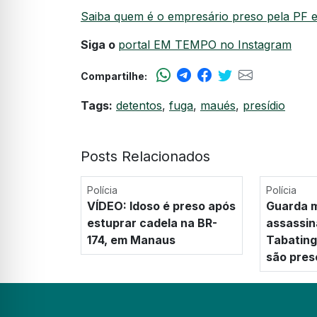
Saiba quem é o empresário preso pela PF 
Siga o
portal EM TEMPO no Instagram
Compartilhe:
Tags:
detentos
,
fuga
,
maués
,
presídio
Posts Relacionados
Polícia
Polícia
VÍDEO: Idoso é preso após
Guarda m
estuprar cadela na BR-
assassin
174, em Manaus
Tabating
são pres