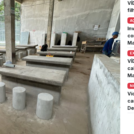
VÍ
fi
A
In
co
Ma
E
VÍ
ca
Ma
N
Ví
ca
De