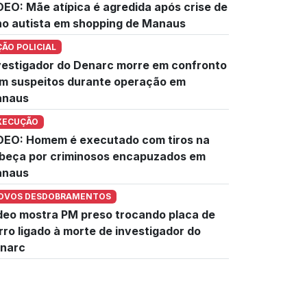
DEO: Mãe atípica é agredida após crise de
lho autista em shopping de Manaus
ÇÃO POLICIAL
vestigador do Denarc morre em confronto
m suspeitos durante operação em
naus
XECUÇÃO
DEO: Homem é executado com tiros na
beça por criminosos encapuzados em
naus
OVOS DESDOBRAMENTOS
deo mostra PM preso trocando placa de
rro ligado à morte de investigador do
narc