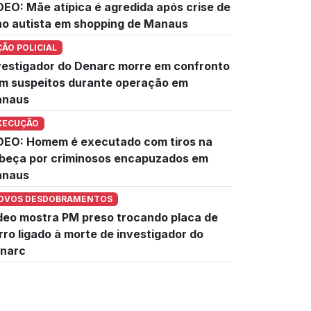
DEO: Mãe atípica é agredida após crise de
lho autista em shopping de Manaus
ÇÃO POLICIAL
vestigador do Denarc morre em confronto
m suspeitos durante operação em
naus
XECUÇÃO
DEO: Homem é executado com tiros na
beça por criminosos encapuzados em
naus
OVOS DESDOBRAMENTOS
deo mostra PM preso trocando placa de
rro ligado à morte de investigador do
narc