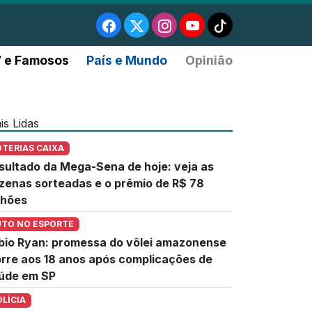
 e Famosos
País e Mundo
Opinião
is Lidas
OTERIAS CAIXA
sultado da Mega-Sena de hoje: veja as
zenas sorteadas e o prêmio de R$ 78
lhões
UTO NO ESPORTE
bio Ryan: promessa do vôlei amazonense
rre aos 18 anos após complicações de
úde em SP
OLÍCIA