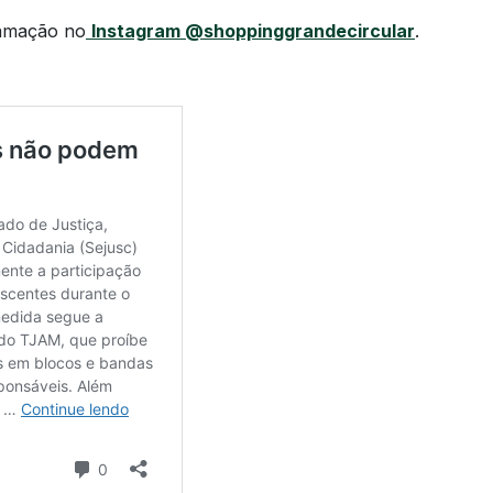
ramação no
Instagram @shoppinggrandecircular
.