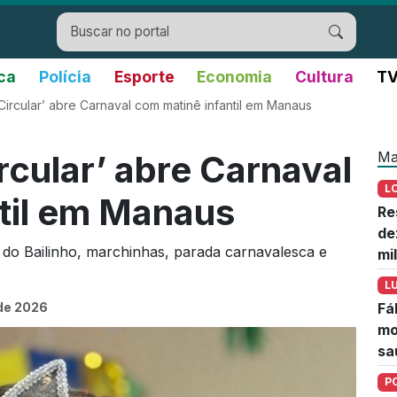
ica
Polícia
Esporte
Economia
Cultura
TV
ircular’ abre Carnaval com matinê infantil em Manaus
Ma
rcular’ abre Carnaval
L
til em Manaus
Re
de
do Bailinho, marchinhas, parada carnavalesca e
mi
L
 de 2026
Fá
mo
sa
P