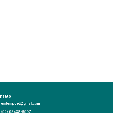
ntato
emtempoet@gmail.com
(92) 98408-6907