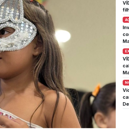
VÍ
fi
A
In
co
Ma
E
VÍ
ca
Ma
N
Ví
ca
De