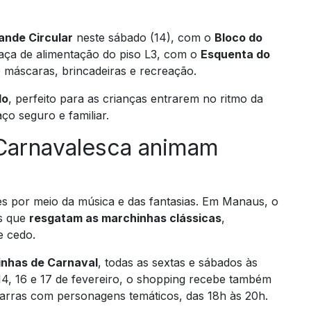
ande Circular
neste sábado (14), com o
Bloco do
raça de alimentação do piso L3, com o
Esquenta do
e máscaras, brincadeiras e recreação.
do
, perfeito para as crianças entrarem no ritmo da
ço seguro e familiar.
Carnavalesca animam
s por meio da música e das fantasias. Em Manaus, o
s que
resgatam as marchinhas clássicas
,
e cedo.
inhas de Carnaval
, todas as sextas e sábados às
 14, 16 e 17 de fevereiro, o shopping recebe também
nfarras com personagens temáticos, das 18h às 20h.