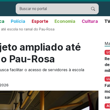
ica
Polícia
Esporte
Economia
Cultura
TV
do até escola no ramal do Pau-Rosa
Ma
ajeto ampliado até
L
do Pau-Rosa
Re
de
ca facilitar o acesso de servidores à escola
mi
L
 2026
Fá
mo
sa
A