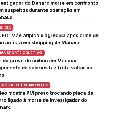
vestigador do Denarc morre em confronto
m suspeitos durante operação em
naus
OLÍCIA
DEO: Mãe atípica é agredida após crise de
lho autista em shopping de Manaus
RANSPORTE COLETIVO
m da greve de ônibus em Manaus:
gamento de salários faz frota voltar às
as
OVOS DESDOBRAMENTOS
deo mostra PM preso trocando placa de
rro ligado à morte de investigador do
narc