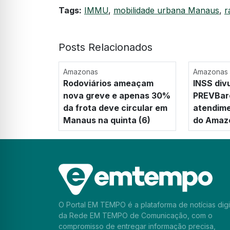
Tags:
IMMU
,
mobilidade urbana Manaus
,
r
Posts Relacionados
Amazonas
Amazonas
Rodoviários ameaçam
INSS div
nova greve e apenas 30%
PREVBar
da frota deve circular em
atendime
Manaus na quinta (6)
do Amazo
O Portal EM TEMPO é a plataforma de notícias digi
da Rede EM TEMPO de Comunicação, com o
compromisso de entregar informação precisa,