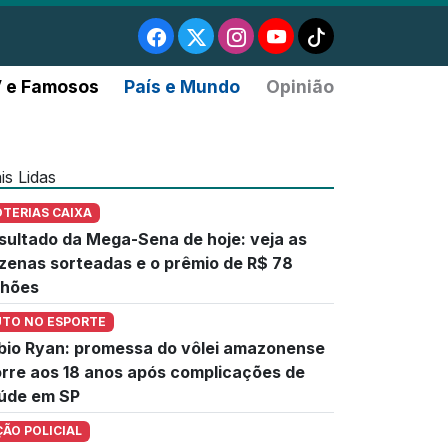
 e Famosos
País e Mundo
Opinião
is Lidas
OTERIAS CAIXA
sultado da Mega-Sena de hoje: veja as
zenas sorteadas e o prêmio de R$ 78
lhões
UTO NO ESPORTE
bio Ryan: promessa do vôlei amazonense
rre aos 18 anos após complicações de
úde em SP
ÇÃO POLICIAL