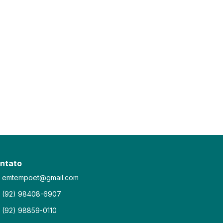
ntato
emtempoet@gmail.com
(92) 98408-6907
(92) 98859-0110