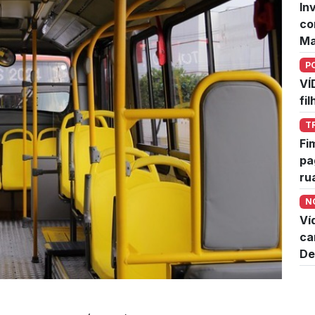
In
co
Ma
P
VÍ
fi
T
Fi
pa
ru
N
Ví
ca
De