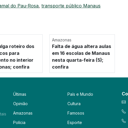
amal do Pau-Rosa
,
transporte público Manaus
Amazonas
ulga roteiro dos
Falta de água altera aulas
cos para
em 16 escolas de Manaus
nto no interior
nesta quarta-feira (5);
nas; confira
confira
Co
Últimas
País e Mundo
Opinião
Cultura
Amazonas
Famosos
tais
Polícia
Esporte