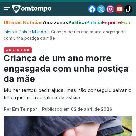
Últimas Notícias
Amazonas
Política
Polícia
Esporte
Econo
Início
»
País e Mundo
»
Criança de um ano morre engasgada
com unha postiça da mãe
ARGENTINA
Criança de um ano morre
engasgada com unha postiça
da mãe
Mulher tentou pedir ajuda, mas não conseguiu salvar o
filho que morreu vítima de asfixia
Por Em Tempo*
Publicado em
02 de abril de 2026