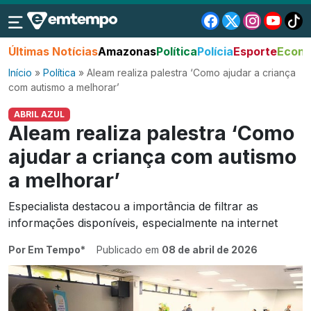
Últimas Notícias
Amazonas
Política
Polícia
Esporte
Econo
Início
»
Política
»
Aleam realiza palestra ‘Como ajudar a criança
com autismo a melhorar’
ABRIL AZUL
Aleam realiza palestra ‘Como
ajudar a criança com autismo
a melhorar’
Especialista destacou a importância de filtrar as
informações disponíveis, especialmente na internet
Por Em Tempo*
Publicado em
08 de abril de 2026