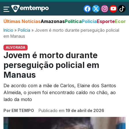
Últimas Notícias
Amazonas
Política
Polícia
Esporte
Econo
Início
»
Polícia
»
Jovem é morto durante perseguição policial
em Manaus
ALVORADA
Jovem é morto durante
perseguição policial em
Manaus
De acordo com a mãe de Carlos, Elaine dos Santos
Almeida, o jovem foi encontrado caído no chão, ao
lado da moto
Por EM TEMPO
Publicado em
19 de abril de 2026