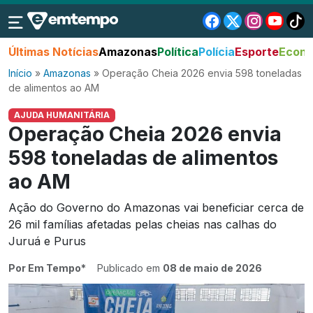
Últimas Notícias
Amazonas
Política
Polícia
Esporte
Econo
Início
»
Amazonas
»
Operação Cheia 2026 envia 598 toneladas
de alimentos ao AM
AJUDA HUMANITÁRIA
Operação Cheia 2026 envia
598 toneladas de alimentos
ao AM
Ação do Governo do Amazonas vai beneficiar cerca de
26 mil famílias afetadas pelas cheias nas calhas do
Juruá e Purus
Por Em Tempo*
Publicado em
08 de maio de 2026