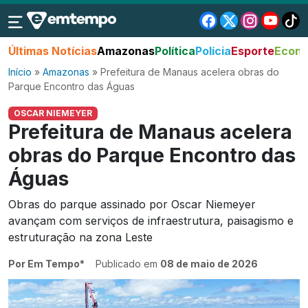
Últimas Notícias
Amazonas
Política
Polícia
Esporte
Econo
Início
»
Amazonas
»
Prefeitura de Manaus acelera obras do
Parque Encontro das Águas
OSCAR NIEMEYER
Prefeitura de Manaus acelera
obras do Parque Encontro das
Águas
Obras do parque assinado por Oscar Niemeyer
avançam com serviços de infraestrutura, paisagismo e
estruturação na zona Leste
Por Em Tempo*
Publicado em
08 de maio de 2026