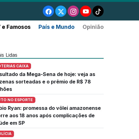
 e Famosos
País e Mundo
Opinião
is Lidas
OTERIAS CAIXA
sultado da Mega-Sena de hoje: veja as
zenas sorteadas e o prêmio de R$ 78
lhões
UTO NO ESPORTE
bio Ryan: promessa do vôlei amazonense
rre aos 18 anos após complicações de
úde em SP
OLÍCIA