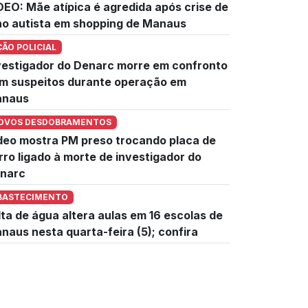
DEO: Mãe atípica é agredida após crise de
lho autista em shopping de Manaus
ÇÃO POLICIAL
vestigador do Denarc morre em confronto
m suspeitos durante operação em
naus
OVOS DESDOBRAMENTOS
deo mostra PM preso trocando placa de
rro ligado à morte de investigador do
narc
BASTECIMENTO
lta de água altera aulas em 16 escolas de
naus nesta quarta-feira (5); confira