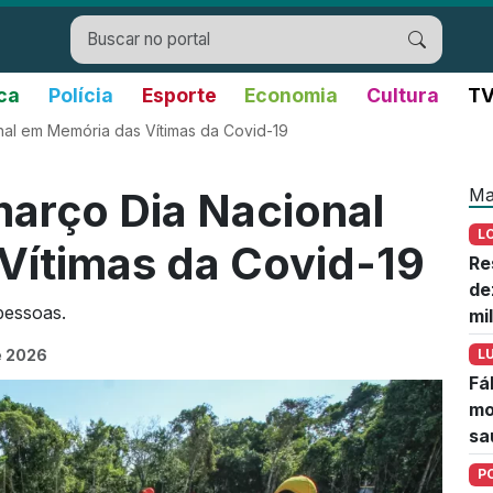
ica
Polícia
Esporte
Economia
Cultura
TV
nal em Memória das Vítimas da Covid-19
Ma
março Dia Nacional
L
Vítimas da Covid-19
Re
de
pessoas.
mi
e 2026
L
Fá
mo
sa
P