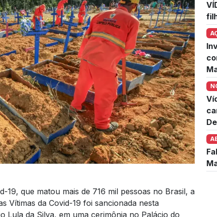
VÍ
fi
A
In
co
Ma
N
Ví
ca
De
A
Fa
Ma
d-19, que matou mais de 716 mil pessoas no Brasil, a
das Vítimas da Covid-19 foi sancionada nesta
cio Lula da Silva, em uma cerimônia no Palácio do