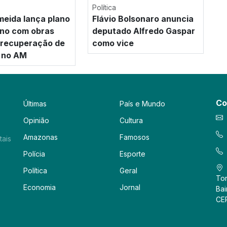
Política
meida lança plano
Flávio Bolsonaro anuncia
no com obras
deputado Alfredo Gaspar
e recuperação de
como vice
 no AM
Co
Últimas
País e Mundo
Opinião
Cultura
Amazonas
Famosos
tais
Polícia
Esporte
Política
Geral
Tor
Economia
Jornal
Bai
CE