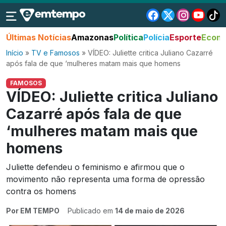
Últimas Notícias
Amazonas
Política
Polícia
Esporte
Econo
Início
»
TV e Famosos
»
VÍDEO: Juliette critica Juliano Cazarré
após fala de que ‘mulheres matam mais que homens
FAMOSOS
VÍDEO: Juliette critica Juliano
Cazarré após fala de que
‘mulheres matam mais que
homens
Juliette defendeu o feminismo e afirmou que o
movimento não representa uma forma de opressão
contra os homens
Por EM TEMPO
Publicado em
14 de maio de 2026