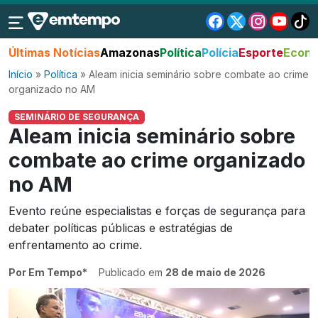
Últimas Notícias
Amazonas
Política
Polícia
Esporte
Econo
Início
»
Política
»
Aleam inicia seminário sobre combate ao crime
organizado no AM
SEMINÁRIO DE SEGURANÇA
Aleam inicia seminário sobre
combate ao crime organizado
no AM
Evento reúne especialistas e forças de segurança para
debater políticas públicas e estratégias de
enfrentamento ao crime.
Por Em Tempo*
Publicado em
28 de maio de 2026