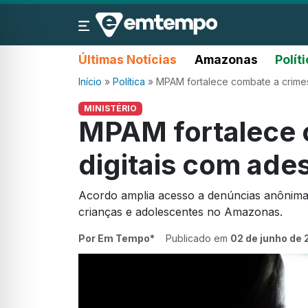
Últimas Notícias
Amazonas
Polít
Início
»
Política
»
MPAM fortalece combate a crimes
MINISTÉRIO
MPAM fortalece 
digitais com ade
Acordo amplia acesso a denúncias anônimas 
crianças e adolescentes no Amazonas.
Por Em Tempo*
Publicado em
02 de junho de