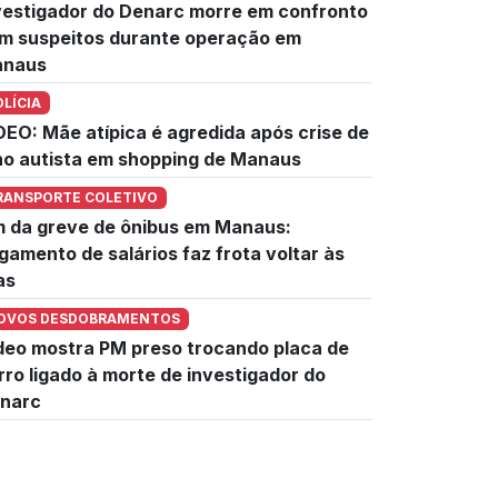
vestigador do Denarc morre em confronto
m suspeitos durante operação em
naus
OLÍCIA
DEO: Mãe atípica é agredida após crise de
lho autista em shopping de Manaus
RANSPORTE COLETIVO
m da greve de ônibus em Manaus:
gamento de salários faz frota voltar às
as
OVOS DESDOBRAMENTOS
deo mostra PM preso trocando placa de
rro ligado à morte de investigador do
narc