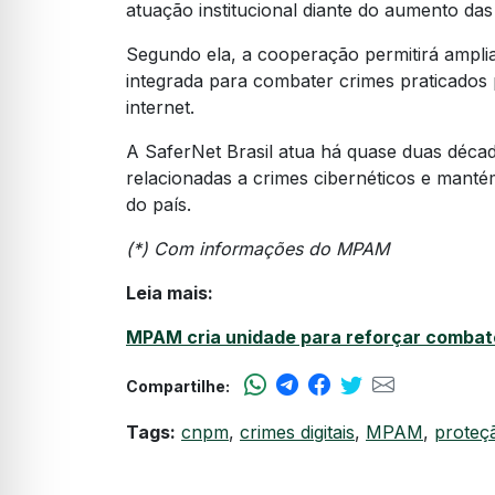
atuação institucional diante do aumento das 
Segundo ela, a cooperação permitirá ampli
integrada para combater crimes praticados 
internet.
A SaferNet Brasil atua há quase duas déc
relacionadas a crimes cibernéticos e mantém
do país.
(*) Com informações do MPAM
Leia mais:
MPAM cria unidade para reforçar combate
Compartilhe:
Tags:
cnpm
,
crimes digitais
,
MPAM
,
proteçã