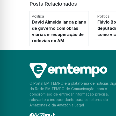
Posts Relacionados
Política
Política
David Almeida lança plano
Flávio B
de governo com obras
deputado
viárias e recuperação de
como vi
rodovias no AM
O Portal EM TEMPO é a plataforma de notícias digi
da Rede EM TEMPO de Comunicação, com o
compromisso de entregar informação precisa,
relevante e independente para os leitores do
Amazonas e da Amazônia Legal.