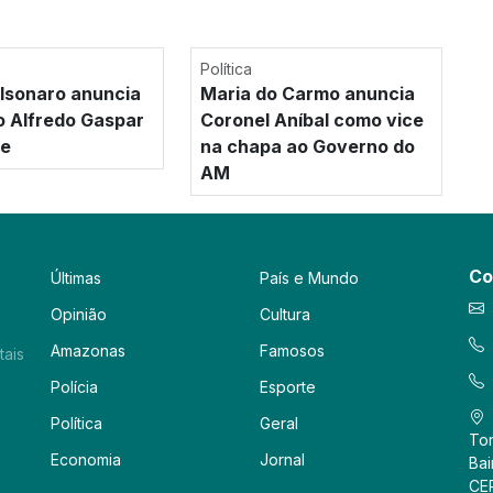
Política
olsonaro anuncia
Maria do Carmo anuncia
 Alfredo Gaspar
Coronel Aníbal como vice
ce
na chapa ao Governo do
AM
Co
Últimas
País e Mundo
Opinião
Cultura
Amazonas
Famosos
tais
Polícia
Esporte
Política
Geral
Tor
Economia
Jornal
Bai
CE