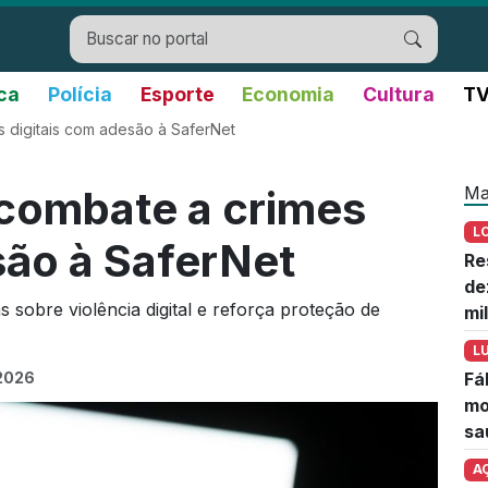
ica
Polícia
Esporte
Economia
Cultura
TV
 digitais com adesão à SaferNet
Ma
combate a crimes
L
são à SaferNet
Re
de
sobre violência digital e reforça proteção de
mi
L
 2026
Fá
mo
sa
A