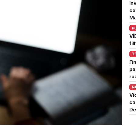
In
co
Ma
P
VÍ
fi
T
Fi
pa
ru
N
Ví
ca
De