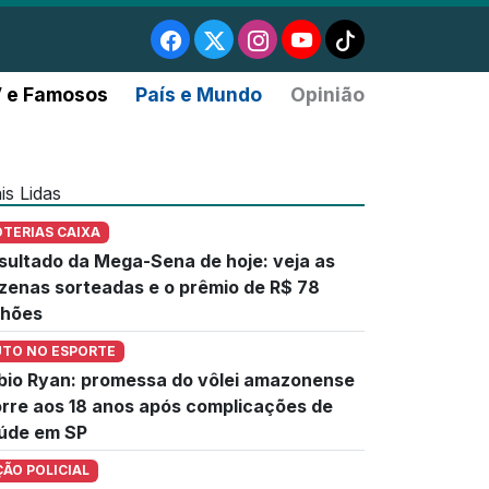
 e Famosos
País e Mundo
Opinião
is Lidas
OTERIAS CAIXA
sultado da Mega-Sena de hoje: veja as
zenas sorteadas e o prêmio de R$ 78
lhões
UTO NO ESPORTE
bio Ryan: promessa do vôlei amazonense
rre aos 18 anos após complicações de
úde em SP
ÇÃO POLICIAL