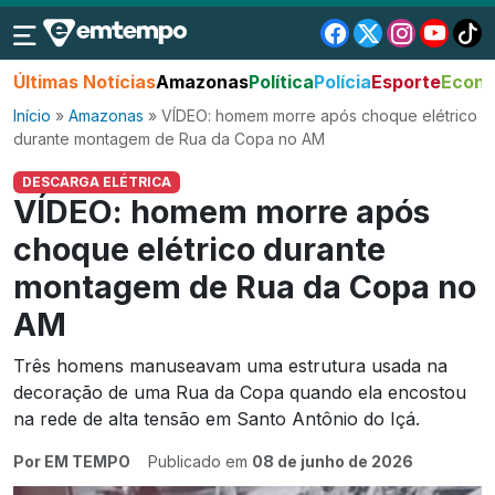
Últimas Notícias
Amazonas
Política
Polícia
Esporte
Econo
Início
»
Amazonas
»
VÍDEO: homem morre após choque elétrico
durante montagem de Rua da Copa no AM
DESCARGA ELÉTRICA
VÍDEO: homem morre após
choque elétrico durante
montagem de Rua da Copa no
AM
Três homens manuseavam uma estrutura usada na
decoração de uma Rua da Copa quando ela encostou
na rede de alta tensão em Santo Antônio do Içá.
Por EM TEMPO
Publicado em
08 de junho de 2026