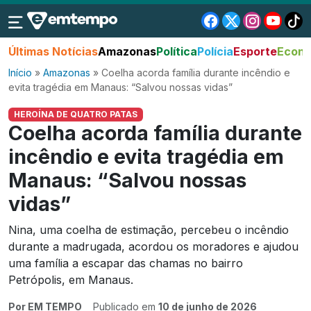
Últimas Notícias
Amazonas
Política
Polícia
Esporte
Econo
Início
»
Amazonas
»
Coelha acorda família durante incêndio e
evita tragédia em Manaus: “Salvou nossas vidas”
HEROÍNA DE QUATRO PATAS
Coelha acorda família durante
incêndio e evita tragédia em
Manaus: “Salvou nossas
vidas”
Nina, uma coelha de estimação, percebeu o incêndio
durante a madrugada, acordou os moradores e ajudou
uma família a escapar das chamas no bairro
Petrópolis, em Manaus.
Por EM TEMPO
Publicado em
10 de junho de 2026