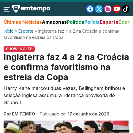
Últimas Notícias
Amazonas
Política
Polícia
Esporte
Econo
Início
»
Esporte
»
Inglaterra faz 4 a 2 na Croácia e confirma
favoritismo na estreia da Copa
SHOW INGLÊS
Inglaterra faz 4 a 2 na Croácia
e confirma favoritismo na
estreia da Copa
Harry Kane marcou duas vezes, Bellingham brilhou e
seleção inglesa assumiu a liderança provisória do
Grupo L.
Por EM TEMPO
Publicado em
17 de junho de 2026