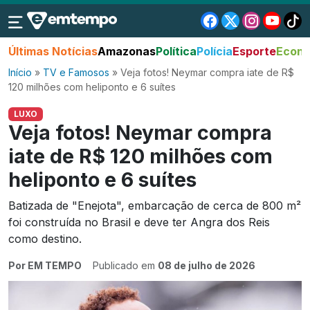
Últimas Notícias
Amazonas
Política
Polícia
Esporte
Econo
Início
»
TV e Famosos
»
Veja fotos! Neymar compra iate de R$
120 milhões com heliponto e 6 suítes
LUXO
Veja fotos! Neymar compra
iate de R$ 120 milhões com
heliponto e 6 suítes
Batizada de "Enejota", embarcação de cerca de 800 m²
foi construída no Brasil e deve ter Angra dos Reis
como destino.
Por EM TEMPO
Publicado em
08 de julho de 2026