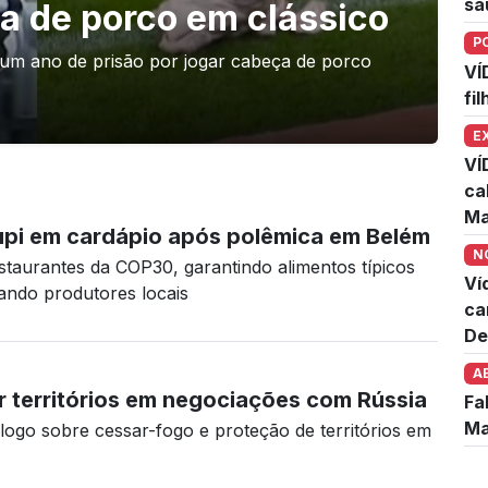
sa
a de porco em clássico
P
um ano de prisão por jogar cabeça de porco
VÍ
fi
E
VÍ
ca
Ma
cupi em cardápio após polêmica em Belém
N
estaurantes da COP30, garantindo alimentos típicos
Ví
zando produtores locais
ca
De
A
r territórios em negociações com Rússia
Fa
Ma
logo sobre cessar-fogo e proteção de territórios em