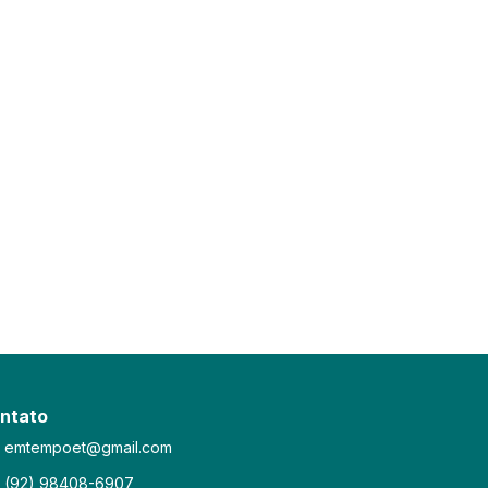
ntato
emtempoet@gmail.com
(92) 98408-6907