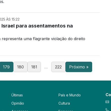
os.
25 ÀS 15:22
 Israel para assentamentos na
 representa uma flagrante violação do direito
179
180
181
…
222
Próximo »
Co
Últimas
País e Mundo
Opinião
Cultura