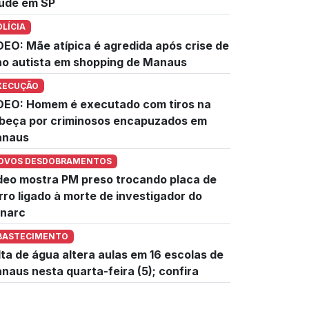
úde em SP
OLÍCIA
DEO: Mãe atípica é agredida após crise de
lho autista em shopping de Manaus
XECUÇÃO
DEO: Homem é executado com tiros na
beça por criminosos encapuzados em
naus
OVOS DESDOBRAMENTOS
deo mostra PM preso trocando placa de
rro ligado à morte de investigador do
narc
BASTECIMENTO
lta de água altera aulas em 16 escolas de
naus nesta quarta-feira (5); confira