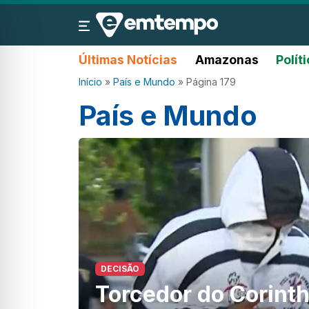
Últimas Notícias
Amazonas
Polít
Início
»
País e Mundo
»
Página 179
País e Mundo
DECISÃO
Torcedor do Corinth