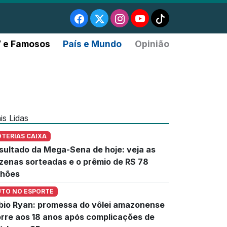
 e Famosos
País e Mundo
Opinião
is Lidas
OTERIAS CAIXA
sultado da Mega-Sena de hoje: veja as
zenas sorteadas e o prêmio de R$ 78
lhões
UTO NO ESPORTE
bio Ryan: promessa do vôlei amazonense
rre aos 18 anos após complicações de