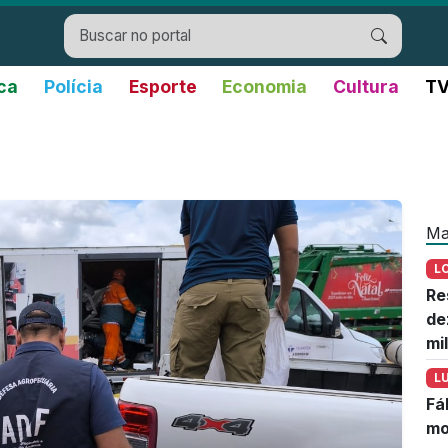
ica
Polícia
Esporte
Economia
Cultura
TV
Ma
L
Re
de
mi
L
Fá
mo