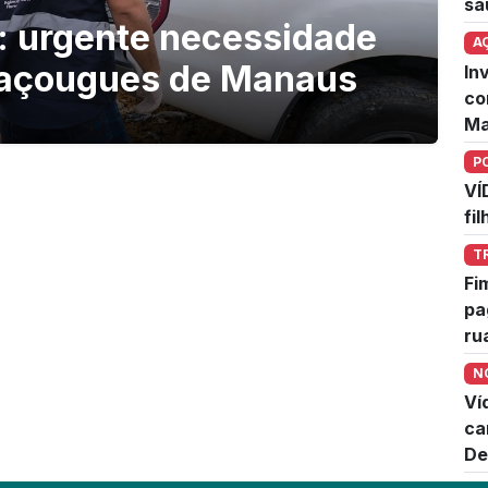
sa
: urgente necessidade
A
m açougues de Manaus
In
co
Ma
P
VÍ
fi
T
Fi
pa
ru
N
Ví
ca
De