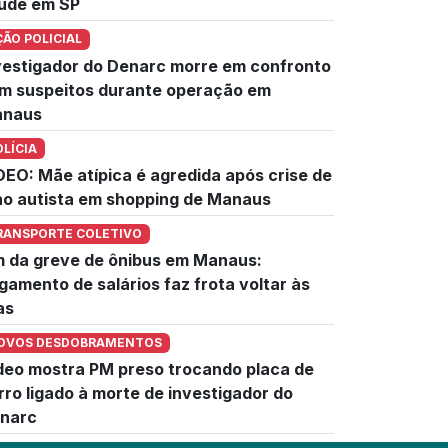
úde em SP
ÇÃO POLICIAL
vestigador do Denarc morre em confronto
m suspeitos durante operação em
naus
OLÍCIA
DEO: Mãe atípica é agredida após crise de
lho autista em shopping de Manaus
RANSPORTE COLETIVO
m da greve de ônibus em Manaus:
gamento de salários faz frota voltar às
as
OVOS DESDOBRAMENTOS
deo mostra PM preso trocando placa de
rro ligado à morte de investigador do
narc