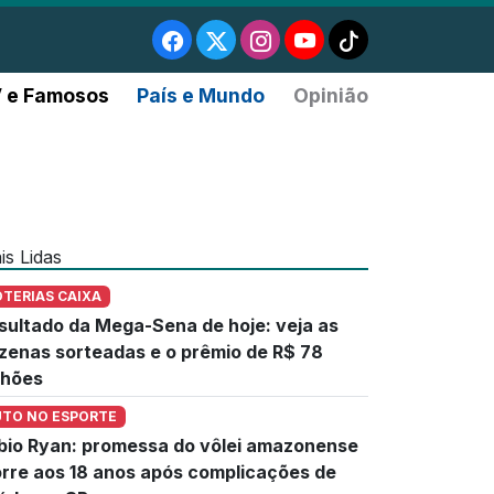
 e Famosos
País e Mundo
Opinião
is Lidas
OTERIAS CAIXA
sultado da Mega-Sena de hoje: veja as
zenas sorteadas e o prêmio de R$ 78
lhões
UTO NO ESPORTE
bio Ryan: promessa do vôlei amazonense
rre aos 18 anos após complicações de