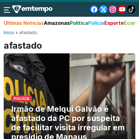
Últimas Notícias
Amazonas
Política
Polícia
Esporte
Econo
Início
»
afastado
afastado
POLÍCIA
Irmão de Melqui Galvão é
afastado da PC por suspeita
de facilitar visita irregular em
presídio de Manaus