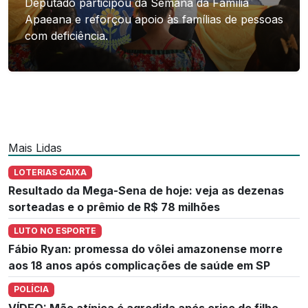
Deputado participou da Semana da Família
Apaeana e reforçou apoio às famílias de pessoas
com deficiência.
Mais Lidas
LOTERIAS CAIXA
Resultado da Mega-Sena de hoje: veja as dezenas
sorteadas e o prêmio de R$ 78 milhões
LUTO NO ESPORTE
Fábio Ryan: promessa do vôlei amazonense morre
aos 18 anos após complicações de saúde em SP
POLÍCIA
VÍDEO: Mãe atípica é agredida após crise de filho