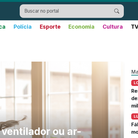
ica
Polícia
Esporte
Economia
Cultura
TV
Ma
L
Re
de
mi
L
Fá
ventilador ou ar-
mo