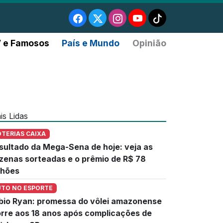
 e Famosos
País e Mundo
Opinião
is Lidas
OTERIAS CAIXA
sultado da Mega-Sena de hoje: veja as
zenas sorteadas e o prêmio de R$ 78
lhões
UTO NO ESPORTE
bio Ryan: promessa do vôlei amazonense
rre aos 18 anos após complicações de