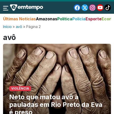
Últimas Notícias
Amazonas
Política
Polícia
Esporte
Econo
Início
»
avô
»
Página 2
avô
VIOLÊNCIA
Neto que matou avô a
pauladas em Rio Preto da Eva
é preso