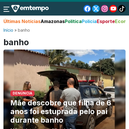
Últimas Notícias
Amazonas
Política
Polícia
Esporte
Econo
Início
»
banho
banho
DENÚNCIA
Mãe descobre que filha de 6
anos foi estuprada pelo pai
durante banho