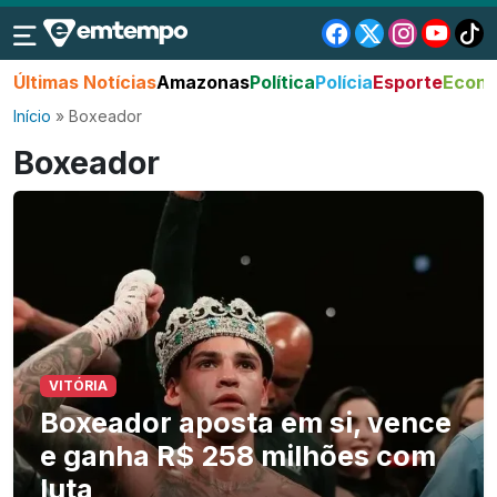
Últimas Notícias
Amazonas
Política
Polícia
Esporte
Econo
Início
»
Boxeador
Boxeador
VITÓRIA
Boxeador aposta em si, vence
e ganha R$ 258 milhões com
luta