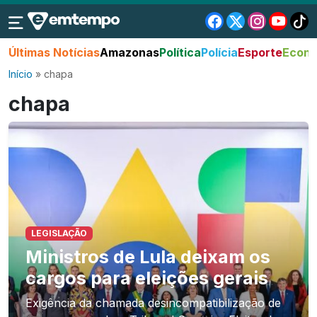
Últimas Notícias
Amazonas
Política
Polícia
Esporte
Econo
Início
»
chapa
chapa
LEGISLAÇÃO
Ministros de Lula deixam os
cargos para eleições gerais
Exigência da chamada desincompatibilização de