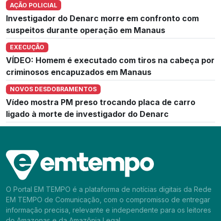
AÇÃO POLICIAL
Investigador do Denarc morre em confronto com
suspeitos durante operação em Manaus
EXECUÇÃO
VÍDEO: Homem é executado com tiros na cabeça por
criminosos encapuzados em Manaus
NOVOS DESDOBRAMENTOS
Vídeo mostra PM preso trocando placa de carro
ligado à morte de investigador do Denarc
O Portal EM TEMPO é a plataforma de notícias digitais da Rede
EM TEMPO de Comunicação, com o compromisso de entregar
informação precisa, relevante e independente para os leitores
do Amazonas e da Amazônia Legal.