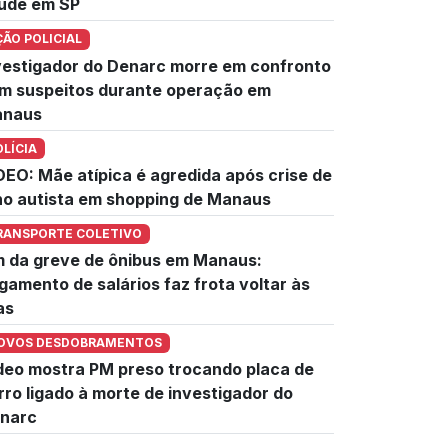
úde em SP
ÇÃO POLICIAL
vestigador do Denarc morre em confronto
m suspeitos durante operação em
naus
OLÍCIA
DEO: Mãe atípica é agredida após crise de
lho autista em shopping de Manaus
RANSPORTE COLETIVO
m da greve de ônibus em Manaus:
gamento de salários faz frota voltar às
as
OVOS DESDOBRAMENTOS
deo mostra PM preso trocando placa de
rro ligado à morte de investigador do
narc