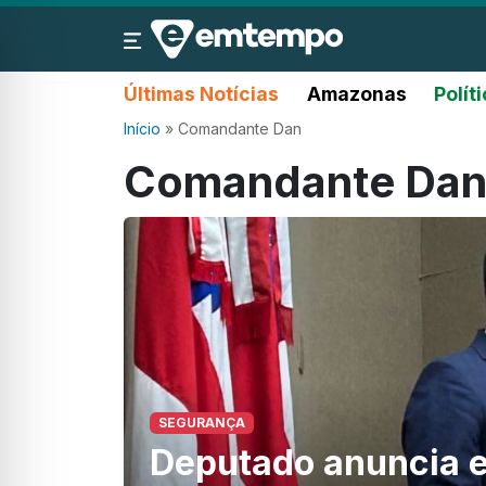
Últimas Notícias
Amazonas
Polít
Início
»
Comandante Dan
Comandante Da
SEGURANÇA
Deputado anuncia e