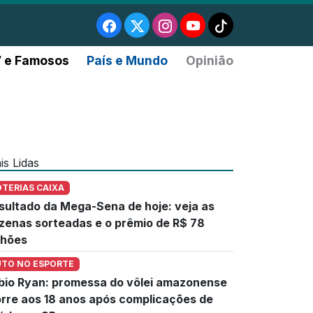
 e Famosos
País e Mundo
Opinião
is Lidas
OTERIAS CAIXA
sultado da Mega-Sena de hoje: veja as
zenas sorteadas e o prêmio de R$ 78
lhões
UTO NO ESPORTE
bio Ryan: promessa do vôlei amazonense
rre aos 18 anos após complicações de