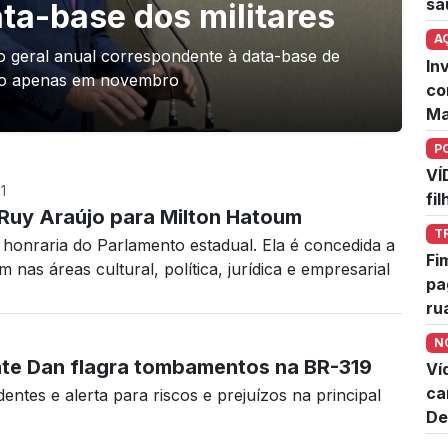
sa
ata-base dos militares
A
o geral anual correspondente à data-base de
In
ago apenas em novembro
co
Ma
P
VÍ
1
fi
Ruy Araújo para Milton Hatoum
T
honraria do Parlamento estadual. Ela é concedida a
Fi
nas áreas cultural, política, jurídica e empresarial
pa
ru
N
e Dan flagra tombamentos na BR-319
Ví
ca
entes e alerta para riscos e prejuízos na principal
De