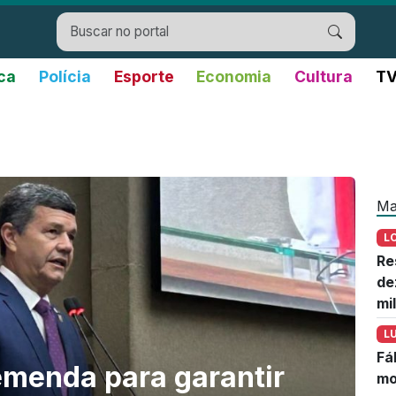
ica
Polícia
Esporte
Economia
Cultura
TV
n
Ma
L
Re
de
mi
L
Fá
menda para garantir
mo