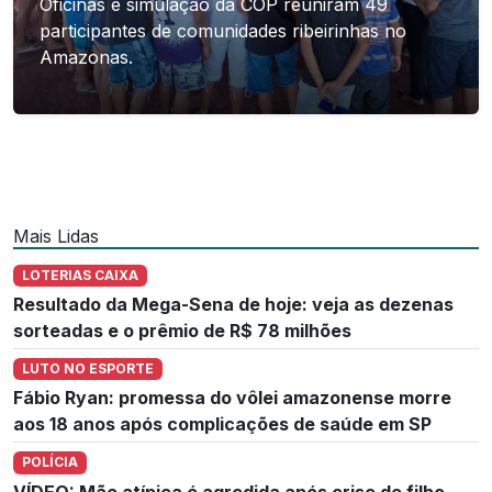
Oficinas e simulação da COP reuniram 49
participantes de comunidades ribeirinhas no
Amazonas.
Mais Lidas
LOTERIAS CAIXA
Resultado da Mega-Sena de hoje: veja as dezenas
sorteadas e o prêmio de R$ 78 milhões
LUTO NO ESPORTE
Fábio Ryan: promessa do vôlei amazonense morre
aos 18 anos após complicações de saúde em SP
POLÍCIA
VÍDEO: Mãe atípica é agredida após crise de filho