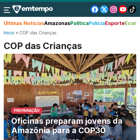
Últimas Notícias
Amazonas
Política
Polícia
Esporte
Econo
Início
»
COP das Crianças
COP das Crianças
PREPARAÇÃO
Oficinas preparam jovens da
Amazônia para a COP30