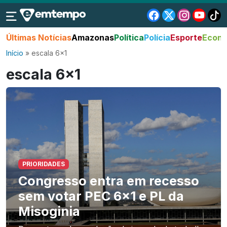
Últimas Notícias
Amazonas
Política
Polícia
Esporte
Econo
Início
»
escala 6x1
escala 6×1
PRIORIDADES
Congresso entra em recesso
sem votar PEC 6×1 e PL da
Misoginia