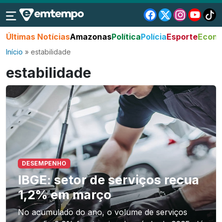
Últimas Notícias
Amazonas
Política
Polícia
Esporte
Econo
Início
»
estabilidade
estabilidade
DESEMPENHO
IBGE: setor de serviços recua
1,2% em março
No acumulado do ano, o volume de serviços