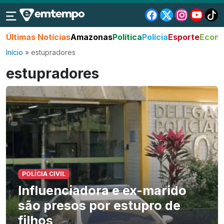
Últimas Notícias
Amazonas
Política
Polícia
Esporte
Econo
Início
»
estupradores
estupradores
POLÍCIA CIVIL
Influenciadora e ex-marido
são presos por estupro de
filhos