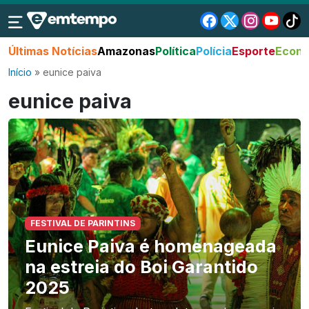
Últimas Notícias
Amazonas
Política
Polícia
Esporte
Econo
Início
»
eunice paiva
eunice paiva
FESTIVAL DE PARINTINS
Eunice Paiva é homenageada
na estreia do Boi Garantido
2025