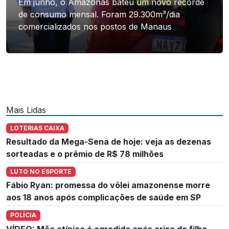
Em junho, o Amazonas bateu um novo recorde
de consumo mensal. Foram 29.300m³/dia
comercializados nos postos de Manaus
Mais Lidas
LOTERIAS CAIXA
Resultado da Mega-Sena de hoje: veja as dezenas
sorteadas e o prêmio de R$ 78 milhões
LUTO NO ESPORTE
Fábio Ryan: promessa do vôlei amazonense morre
aos 18 anos após complicações de saúde em SP
POLÍCIA
VÍDEO: Mãe atípica é agredida após crise de filho