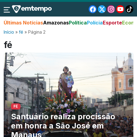
Últimas Notícias
Amazonas
Política
Polícia
Esporte
Econo
Início
»
fé
»
Página 2
fé
FÉ
Santuário realiza procissão
em honra a São José em
Manaus