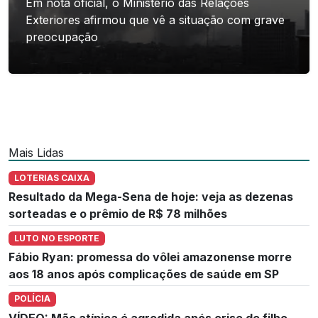
Em nota oficial, o Ministério das Relações
Exteriores afirmou que vê a situação com grave
preocupação
Mais Lidas
LOTERIAS CAIXA
Resultado da Mega-Sena de hoje: veja as dezenas
sorteadas e o prêmio de R$ 78 milhões
LUTO NO ESPORTE
Fábio Ryan: promessa do vôlei amazonense morre
aos 18 anos após complicações de saúde em SP
POLÍCIA
VÍDEO: Mãe atípica é agredida após crise de filho