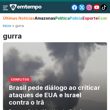
Últimas Notícias
Amazonas
Política
Polícia
Esporte
Econo
Início
»
gurra
gurra
CONFLITOS
Brasil pede diálogo ao criticar
ataques de EUA e Israel
contra o Irã