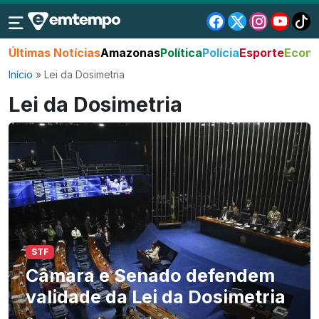
Últimas Notícias
Amazonas
Política
Polícia
Esporte
Econo
Início
»
Lei da Dosimetria
Lei da Dosimetria
STF
Câmara e Senado defendem
validade da Lei da Dosimetria