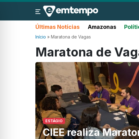
Últimas Notícias
Amazonas
Polít
Início
»
Maratona de Vagas
Maratona de Vag
ESTÁGIO
CIEE realiza Marato