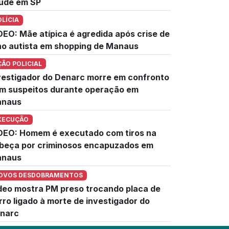
úde em SP
OLÍCIA
DEO: Mãe atípica é agredida após crise de
lho autista em shopping de Manaus
ÇÃO POLICIAL
vestigador do Denarc morre em confronto
m suspeitos durante operação em
naus
XECUÇÃO
DEO: Homem é executado com tiros na
beça por criminosos encapuzados em
naus
OVOS DESDOBRAMENTOS
deo mostra PM preso trocando placa de
rro ligado à morte de investigador do
narc