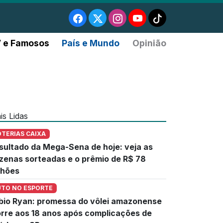
 e Famosos
País e Mundo
Opinião
is Lidas
OTERIAS CAIXA
sultado da Mega-Sena de hoje: veja as
zenas sorteadas e o prêmio de R$ 78
lhões
UTO NO ESPORTE
bio Ryan: promessa do vôlei amazonense
rre aos 18 anos após complicações de