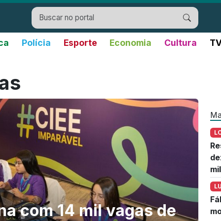
ica
Polícia
Esporte
Economia
Cultura
TV
as
Ma
L
Re
de
mi
L
Fá
na com 14 mil vagas de
mo