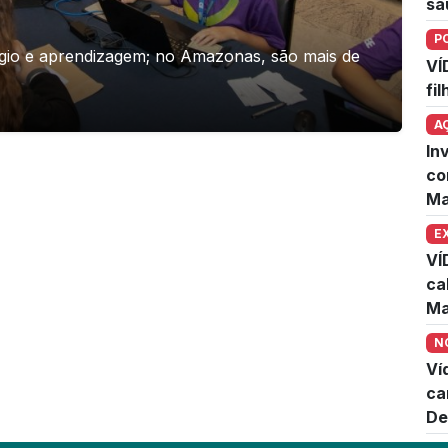
sa
P
ágio e aprendizagem; no Amazonas, são mais de
VÍ
fi
A
In
co
Ma
E
VÍ
ca
Ma
N
Ví
ca
De