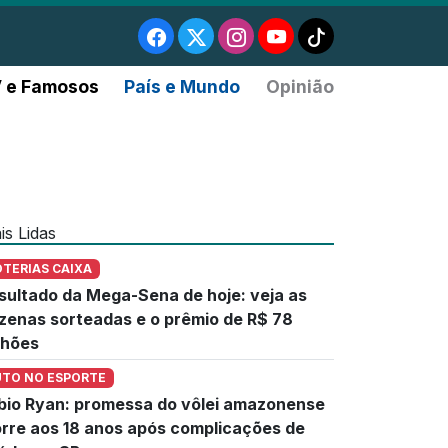
 e Famosos
País e Mundo
Opinião
is Lidas
OTERIAS CAIXA
sultado da Mega-Sena de hoje: veja as
zenas sorteadas e o prêmio de R$ 78
lhões
UTO NO ESPORTE
bio Ryan: promessa do vôlei amazonense
rre aos 18 anos após complicações de