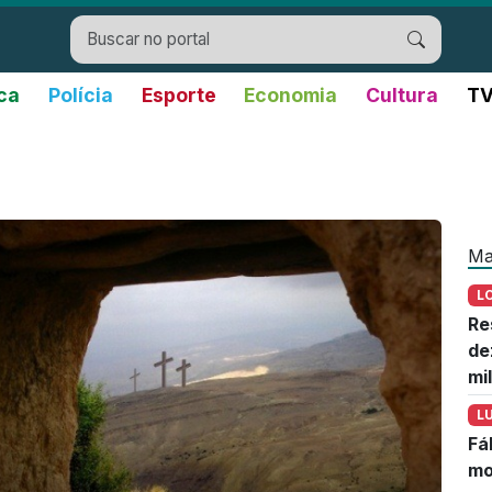
ica
Polícia
Esporte
Economia
Cultura
TV
Ma
L
Re
de
mi
L
Fá
mo