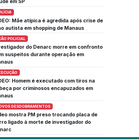
úde em SP
OLÍCIA
DEO: Mãe atípica é agredida após crise de
lho autista em shopping de Manaus
ÇÃO POLICIAL
vestigador do Denarc morre em confronto
m suspeitos durante operação em
naus
XECUÇÃO
DEO: Homem é executado com tiros na
beça por criminosos encapuzados em
naus
OVOS DESDOBRAMENTOS
deo mostra PM preso trocando placa de
rro ligado à morte de investigador do
narc