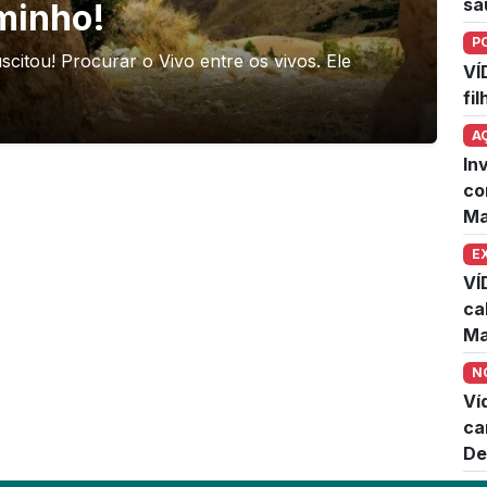
sa
minho!
P
scitou! Procurar o Vivo entre os vivos. Ele
VÍ
fi
A
In
co
Ma
E
VÍ
ca
Ma
N
Ví
ca
De