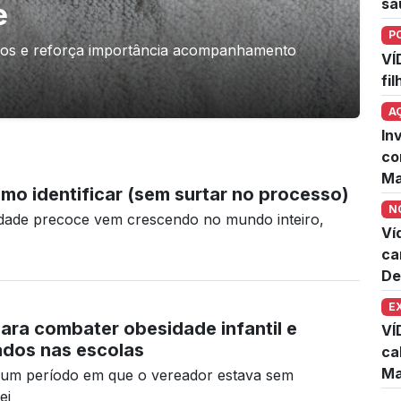
sa
e
P
asos e reforça importância acompanhamento
VÍ
fi
A
In
co
Ma
o identificar (sem surtar no processo)
N
dade precoce vem crescendo no mundo inteiro,
Ví
ca
De
E
para combater obesidade infantil e
VÍ
ados nas escolas
ca
Ma
e um período em que o vereador estava sem
ei