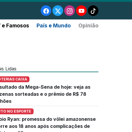
 e Famosos
País e Mundo
Opinião
is Lidas
OTERIAS CAIXA
sultado da Mega-Sena de hoje: veja as
zenas sorteadas e o prêmio de R$ 78
lhões
UTO NO ESPORTE
bio Ryan: promessa do vôlei amazonense
rre aos 18 anos após complicações de