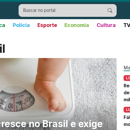
ica
Polícia
Esporte
Economia
Cultura
TV
l
Ma
L
Re
de
mi
L
Fá
resce no Brasil e exige
mo