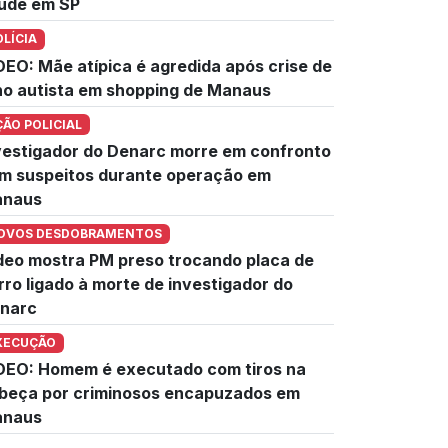
úde em SP
OLÍCIA
DEO: Mãe atípica é agredida após crise de
lho autista em shopping de Manaus
ÇÃO POLICIAL
vestigador do Denarc morre em confronto
m suspeitos durante operação em
naus
OVOS DESDOBRAMENTOS
deo mostra PM preso trocando placa de
rro ligado à morte de investigador do
narc
XECUÇÃO
DEO: Homem é executado com tiros na
beça por criminosos encapuzados em
naus