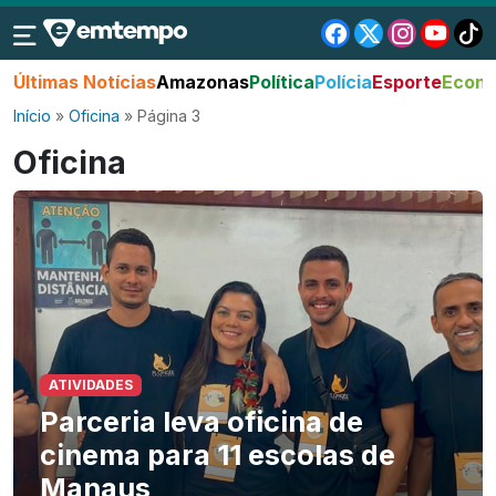
Últimas Notícias
Amazonas
Política
Polícia
Esporte
Econo
Início
»
Oficina
»
Página 3
Oficina
ATIVIDADES
Parceria leva oficina de
cinema para 11 escolas de
Manaus