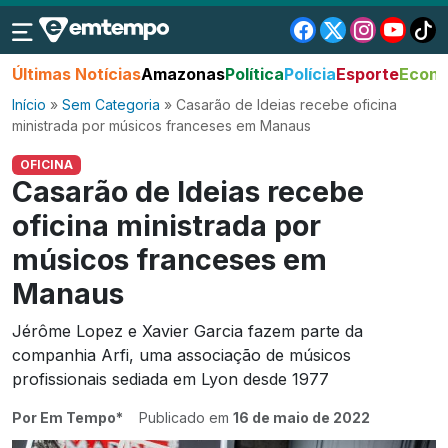
Últimas Notícias
Amazonas
Política
Polícia
Esporte
Econo
Início
»
Sem Categoria
»
Casarão de Ideias recebe oficina
ministrada por músicos franceses em Manaus
OFICINA
Casarão de Ideias recebe
oficina ministrada por
músicos franceses em
Manaus
Jérôme Lopez e Xavier Garcia fazem parte da
companhia Arfi, uma associação de músicos
profissionais sediada em Lyon desde 1977
Por Em Tempo*
Publicado em
16 de maio de 2022