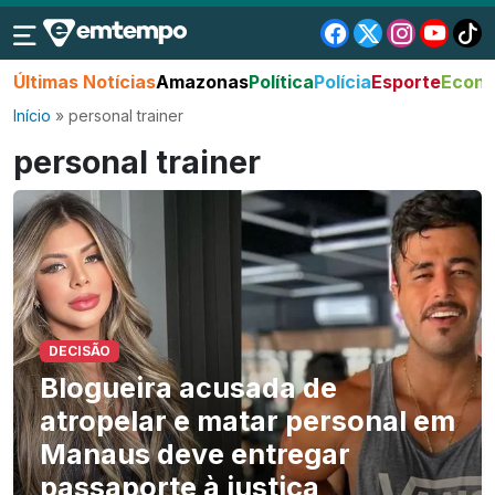
Últimas Notícias
Amazonas
Política
Polícia
Esporte
Econo
Início
»
personal trainer
personal trainer
DECISÃO
Blogueira acusada de
atropelar e matar personal em
Manaus deve entregar
passaporte à justiça