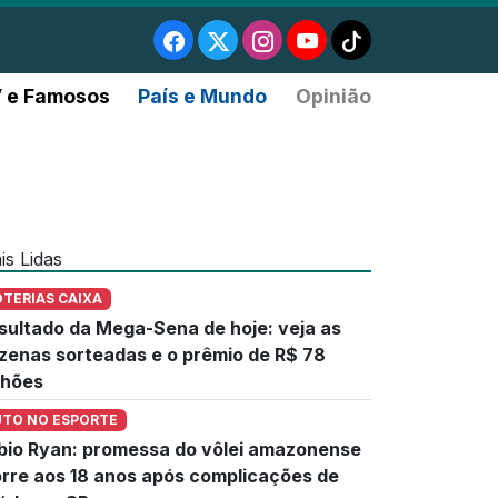
 e Famosos
País e Mundo
Opinião
is Lidas
OTERIAS CAIXA
sultado da Mega-Sena de hoje: veja as
zenas sorteadas e o prêmio de R$ 78
lhões
UTO NO ESPORTE
bio Ryan: promessa do vôlei amazonense
rre aos 18 anos após complicações de