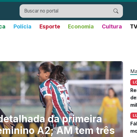
ica
Polícia
Esporte
Economia
Cultura
TV
Ma
L
Re
de
mi
detalhada da primeira
L
Fá
Feminino A2; AM tem três
mo