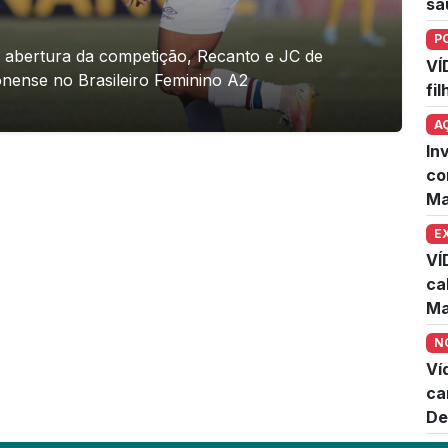
sa
P
de abertura da competição, Recanto e JC de
VÍ
onense no Brasileiro Feminino A2
fi
A
In
co
Ma
E
VÍ
ca
Ma
N
Ví
ca
De