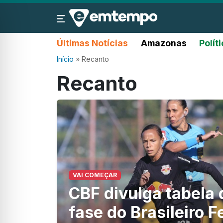
Últimas Notícias
Amazonas
Polít
Início
»
Recanto
Recanto
VAI COMEÇAR
CBF divulga tabela 
fase do Brasileiro 