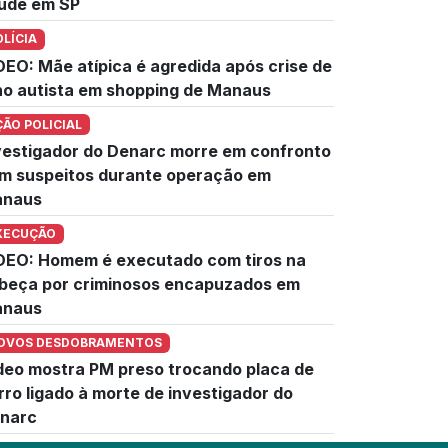
úde em SP
OLÍCIA
DEO: Mãe atípica é agredida após crise de
lho autista em shopping de Manaus
ÇÃO POLICIAL
vestigador do Denarc morre em confronto
m suspeitos durante operação em
naus
XECUÇÃO
DEO: Homem é executado com tiros na
beça por criminosos encapuzados em
naus
OVOS DESDOBRAMENTOS
deo mostra PM preso trocando placa de
rro ligado à morte de investigador do
narc