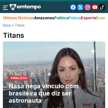
Últimas Notícias
Amazonas
Política
Polícia
Esporte
Econo
Início
»
Titans
Titans
VIRALIZOU
Nasa nega vínculo com
brasileira que diz ser
astronauta