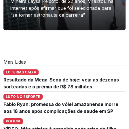
Mineira Laysa Peixoto, de 22 anos, viralizou na
internet após afirmar que foi selecionada para
“se tornar astronauta de carreira”
Mais Lidas
LOTERIAS CAIXA
Resultado da Mega-Sena de hoje: veja as dezenas
sorteadas e o prêmio de R$ 78 milhões
LUTO NO ESPORTE
Fábio Ryan: promessa do vôlei amazonense morre
aos 18 anos após complicações de saúde em SP
POLÍCIA
VÍDEO: Mãe atípica é agredida após crise de filho