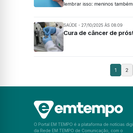
lembrar isso: meninos também 
SAÚDE - 27/10/2025 ÀS 08:09
Cura de câncer de pró
1
2
O Portal EM TEMPO é a plataforma de notícias digi
da Rede EM TEMPO de Comunicação, com o