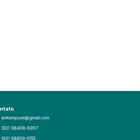
ntato
emtempoet@gmail.com
(92) 98408-6907
(92) 98859-0110