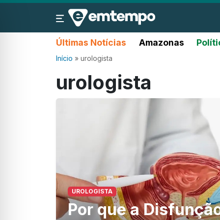
Últimas Notícias
Amazonas
Polít
Início
»
urologista
urologista
UROLOGISTA
Por que a Disfunção