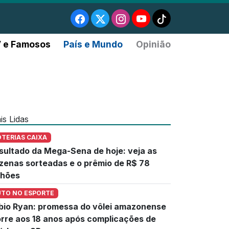
 e Famosos
País e Mundo
Opinião
is Lidas
OTERIAS CAIXA
sultado da Mega-Sena de hoje: veja as
zenas sorteadas e o prêmio de R$ 78
lhões
UTO NO ESPORTE
bio Ryan: promessa do vôlei amazonense
rre aos 18 anos após complicações de