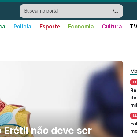
ica
Polícia
Esporte
Economia
Cultura
TV
Ma
L
Re
de
mi
L
Fá
 Erétil não deve ser
mo