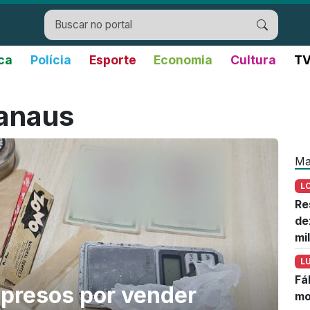
ica
Polícia
Esporte
Economia
Cultura
TV
anaus
Ma
L
Re
de
mi
L
Fá
presos por vender
mo