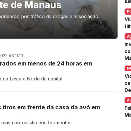
sa
rte de Manaus
P
nderão por tráfico de drogas e associação
VÍ
fi
A
In
co
23 ÀS 11:19
Ma
trados em menos de 24 horas em
N
Ví
na Leste e Norte da capital.
ca
De
A
 tiros em frente da casa da avó em
Fa
Ma
 mas não resistiu aos ferimentos