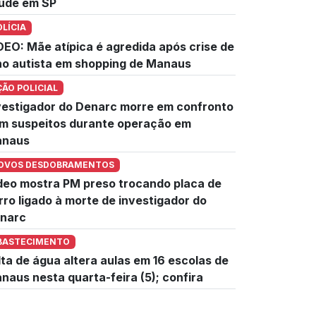
úde em SP
OLÍCIA
DEO: Mãe atípica é agredida após crise de
lho autista em shopping de Manaus
ÇÃO POLICIAL
vestigador do Denarc morre em confronto
m suspeitos durante operação em
naus
OVOS DESDOBRAMENTOS
deo mostra PM preso trocando placa de
rro ligado à morte de investigador do
narc
BASTECIMENTO
lta de água altera aulas em 16 escolas de
naus nesta quarta-feira (5); confira