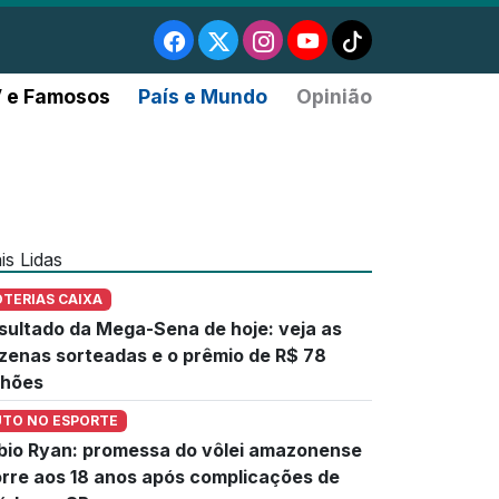
 e Famosos
País e Mundo
Opinião
is Lidas
OTERIAS CAIXA
sultado da Mega-Sena de hoje: veja as
zenas sorteadas e o prêmio de R$ 78
lhões
UTO NO ESPORTE
bio Ryan: promessa do vôlei amazonense
rre aos 18 anos após complicações de