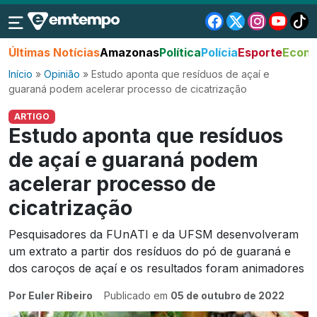
Últimas Notícias
Amazonas
Política
Polícia
Esporte
Econo
Início
»
Opinião
»
Estudo aponta que resíduos de açaí e
guaraná podem acelerar processo de cicatrização
ARTIGO
Estudo aponta que resíduos
de açaí e guaraná podem
acelerar processo de
cicatrização
Pesquisadores da FUnATI e da UFSM desenvolveram
um extrato a partir dos resíduos do pó de guaraná e
dos caroços de açaí e os resultados foram animadores
Por Euler Ribeiro
Publicado em
05 de outubro de 2022