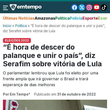
Últimas Notícias
Amazonas
Política
Polícia
Esporte
Econo
Início
»
Política
»
“É hora de descer do palanque e unir o país”,
diz Serafim sobre vitória de Lula
ELEIÇÕES 2022
“É hora de descer do
palanque e unir o país”, diz
Serafim sobre vitória de Lula
O parlamentar lembrou que Lula foi eleito por uma
frente ampla que irá governar o Brasil e trará
esperança de dias melhores
Por Em Tempo*
Publicado em
31 de outubro de 2022