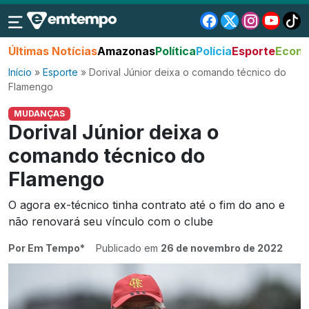
Últimas Notícias
Amazonas
Política
Polícia
Esporte
Econo
Início
»
Esporte
»
Dorival Júnior deixa o comando técnico do
Flamengo
MUDANÇAS
Dorival Júnior deixa o
comando técnico do
Flamengo
O agora ex-técnico tinha contrato até o fim do ano e
não renovará seu vínculo com o clube
Por Em Tempo*
Publicado em
26 de novembro de 2022